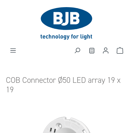
alt springen
COB Connector Ø50 LED array 19 x
19
Bildergalerie überspringen