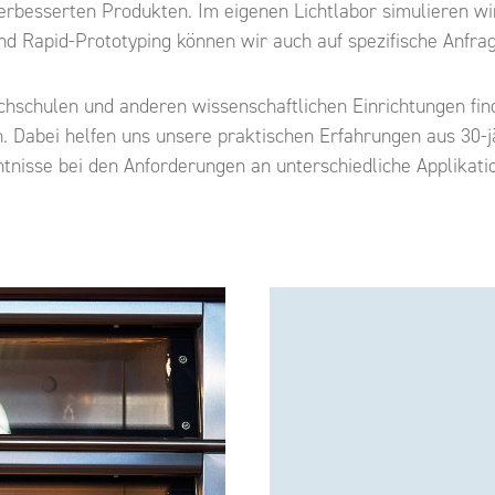
rbesserten Produkten. Im eigenen Lichtlabor simulieren wir
 Rapid-Prototyping können wir auch auf spezifische Anfrage
schulen und anderen wissenschaftlichen Einrichtungen find
. Dabei helfen uns unsere praktischen Erfahrungen aus 30-j
tnisse bei den Anforderungen an unterschiedliche Applikati