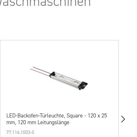
 Waschmaschinen
LED-Backofen-Türleuchte, Square - 220 x 25
S
mm, 105 mm Leitungslänge
7
77.116.1004-0