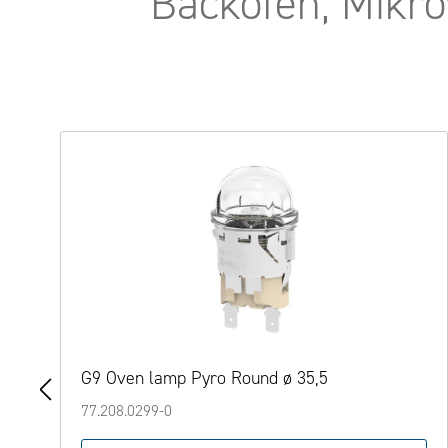
Backöfen, Mikr
Produktgalerie überspringen
LED-Backofen-Türleuchte, Square - 220 x 25
mm, 200 mm Leitungslänge
77.116.1002-0