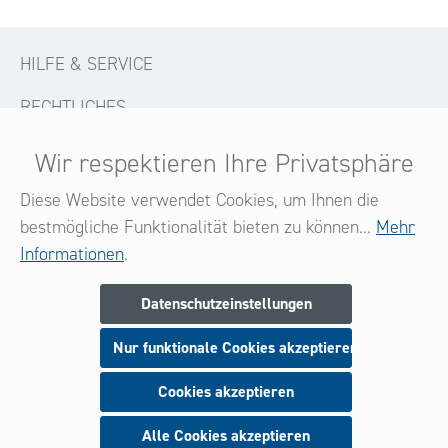
HILFE & SERVICE
RECHTLICHES
KONTAKT
Wir respektieren Ihre Privatsphäre
FOLGE UNS
Diese Website verwendet Cookies, um Ihnen die
bestmögliche Funktionalität bieten zu können...
Mehr
Informationen
.
Newsletter
Datenschutzeinstellungen
Melden Sie sich jetzt zu unserem Newsletter an
Nur funktionale Cookies akzeptieren
und seien Sie stets über neue Produkte und Angebote
informiert.
Cookies akzeptieren
Alle Cookies akzeptieren