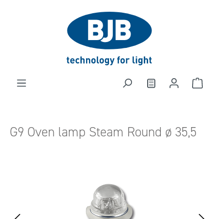
alt springen
G9 Oven lamp Steam Round ø 35,5
Bildergalerie überspringen