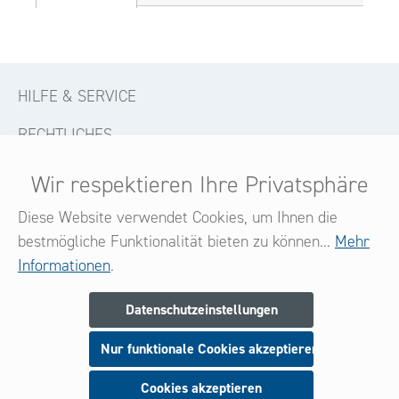
HILFE & SERVICE
RECHTLICHES
KONTAKT
Wir respektieren Ihre Privatsphäre
FOLGE UNS
Diese Website verwendet Cookies, um Ihnen die
bestmögliche Funktionalität bieten zu können...
Mehr
Informationen
.
Newsletter
Datenschutzeinstellungen
Melden Sie sich jetzt zu unserem Newsletter an
Nur funktionale Cookies akzeptieren
und seien Sie stets über neue Produkte und Angebote
informiert.
Cookies akzeptieren