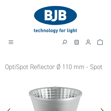
alt springen
OptiSpot Reflector Ø 110 mm - Spot
Bildergalerie überspringen