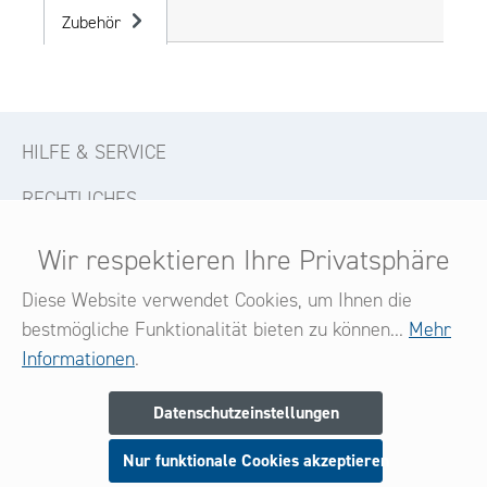
Zubehör
HILFE & SERVICE
RECHTLICHES
KONTAKT
Wir respektieren Ihre Privatsphäre
FOLGE UNS
Diese Website verwendet Cookies, um Ihnen die
bestmögliche Funktionalität bieten zu können...
Mehr
Informationen
.
Newsletter
Datenschutzeinstellungen
Melden Sie sich jetzt zu unserem Newsletter an
Nur funktionale Cookies akzeptieren
und seien Sie stets über neue Produkte und Angebote