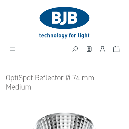
alt springen
OptiSpot Reflector Ø 74 mm -
Medium
Bildergalerie überspringen