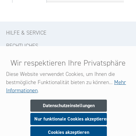
HILFE & SERVICE
RECHTLICHES
KONTAKT
Wir respektieren Ihre Privatsphäre
FOLGE UNS
Diese Website verwendet Cookies, um Ihnen die
bestmögliche Funktionalität bieten zu können...
Mehr
Informationen
.
Newsletter
Datenschutzeinstellungen
Melden Sie sich jetzt zu unserem Newsletter an
Nur funktionale Cookies akzeptieren
und seien Sie stets über neue Produkte und Angebote
informiert.
Cookies akzeptieren