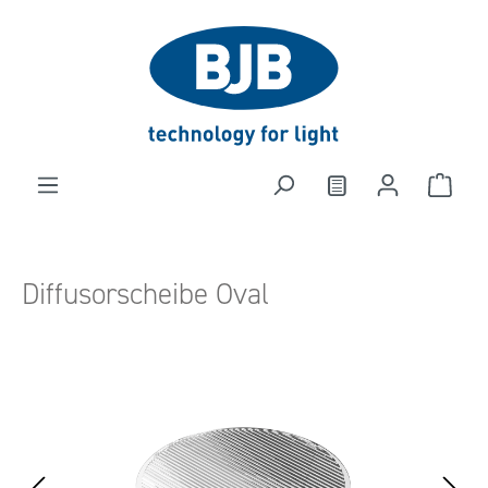
alt springen
Diffusorscheibe Oval
Bildergalerie überspringen