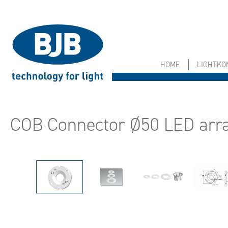
springen
Zur Hauptnavigation springen
HOME
LICHTK
COB Connector Ø50 LED arra
Bildergalerie überspringen