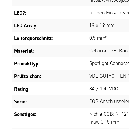
https://www.bjb.c
LED?:
für den Einsatz v
LED Array:
19 x 19 mm
Leiterquerschnitt:
0.5 mm²
Material:
Gehäuse: PBTKont
Produkttyp:
Spotlight Connect
Prüfzeichen:
VDE GUTACHTEN 
Rating:
3A / 150 VDC
Serie:
COB Anschlussele
Sonstiges:
Nichia COB: NF12
max. 0.15 mm