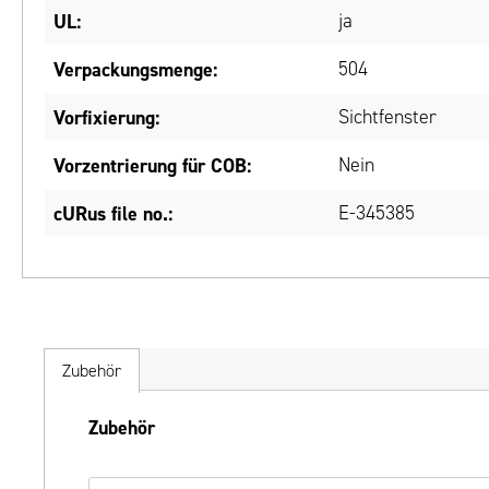
UL:
ja
Verpackungsmenge:
504
Vorfixierung:
Sichtfenster
Vorzentrierung für COB:
Nein
cURus file no.:
E-345385
Zubehör
Produktgalerie überspringen
Zubehör