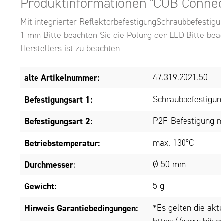
Produktinformationen "COB Connec
Mit integrierter ReflektorbefestigungSchraubbefesti
1 mm Bitte beachten Sie die Polung der LED Bitte be
Herstellers ist zu beachten
alte Artikelnummer:
47.319.2021.50
Befestigungsart 1:
Schraubbefestigu
Befestigungsart 2:
P2F-Befestigung m
Betriebstemperatur:
max. 130°C
Durchmesser:
Ø 50 mm
Gewicht:
5 g
Hinweis Garantiebedingungen:
*Es gelten die ak