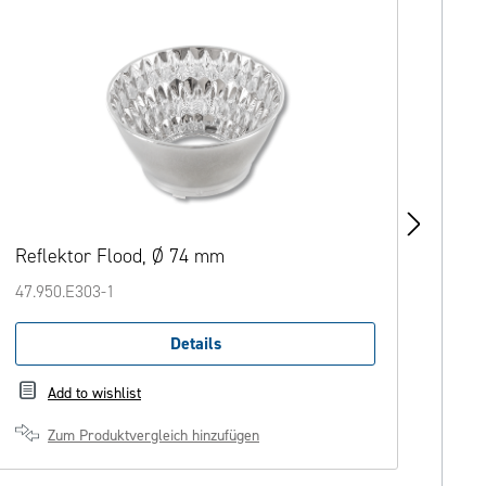
Reflektor Flood, Ø 74 mm
P2F
47.950.E303-1
28.9
Details
Add to wishlist
Zum Produktvergleich hinzufügen