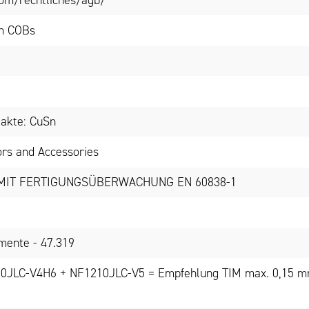
om/rechtliches/agb/
on COBs
akte: CuSn
ors and Accessories
MIT FERTIGUNGSÜBERWACHUNG EN 60838-1
mente - 47.319
10JLC-V4H6 + NF1210JLC-V5 = Empfehlung TIM max. 0,15 