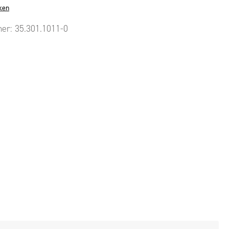
ken
mer:
35.301.1011-0