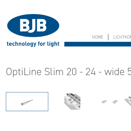
springen
Zur Hauptnavigation springen
HOME
LICHTK
OptiLine Slim 20 - 24 - wide 
Bildergalerie überspringen