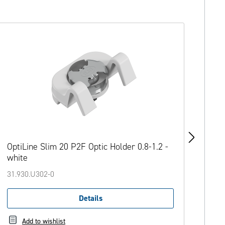
OptiLine Slim 20 P2F Optic Holder 0.8-1.2 -
Opti
white
tra
31.930.U302-0
31.9
Details
Add to wishlist