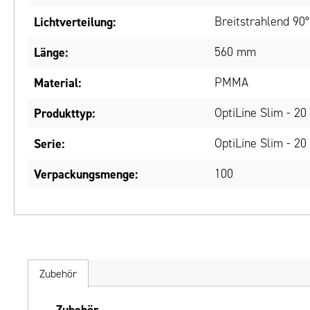
Lichtverteilung:
Breitstrahlend 90°
Länge:
560 mm
Material:
PMMA
Produkttyp:
OptiLine Slim - 2
Serie:
OptiLine Slim - 2
Verpackungsmenge:
100
Zubehör
Produktgalerie überspringen
Zubehör