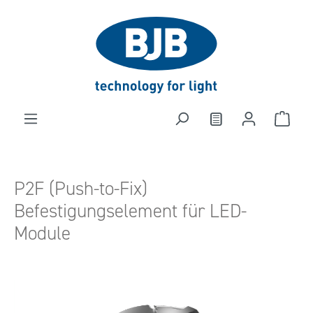
alt springen
P2F (Push-to-Fix)
Befestigungselement für LED-
Module
Bildergalerie überspringen