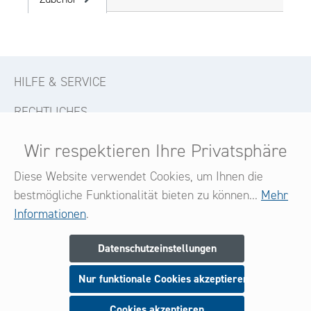
HILFE & SERVICE
RECHTLICHES
KONTAKT
Wir respektieren Ihre Privatsphäre
FOLGE UNS
Diese Website verwendet Cookies, um Ihnen die
bestmögliche Funktionalität bieten zu können...
Mehr
Informationen
.
Newsletter
Datenschutzeinstellungen
Melden Sie sich jetzt zu unserem Newsletter an
Nur funktionale Cookies akzeptieren
und seien Sie stets über neue Produkte und Angebote
informiert.
Cookies akzeptieren