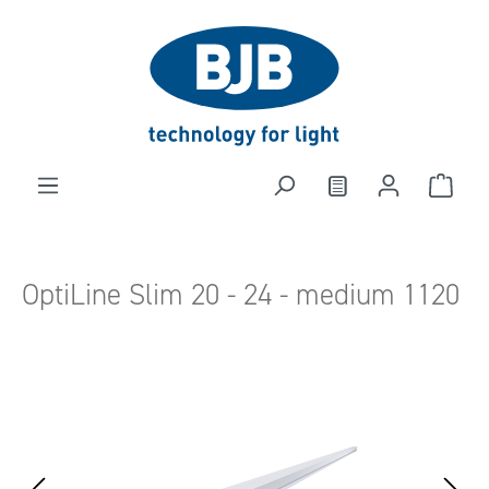
alt springen
OptiLine Slim 20 - 24 - medium 1120
Bildergalerie überspringen