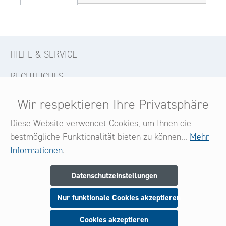
HILFE & SERVICE
RECHTLICHES
KONTAKT
Wir respektieren Ihre Privatsphäre
FOLGE UNS
Diese Website verwendet Cookies, um Ihnen die
bestmögliche Funktionalität bieten zu können...
Mehr
Informationen
.
Newsletter
Datenschutzeinstellungen
Melden Sie sich jetzt zu unserem Newsletter an
Nur funktionale Cookies akzeptieren
und seien Sie stets über neue Produkte und Angebote
informiert.
Cookies akzeptieren