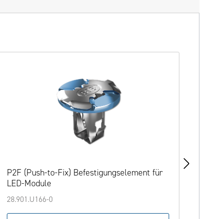
P2F (Push-to-Fix) Befestigungselement für
Opti
LED-Module
31.9
28.901.U166-0