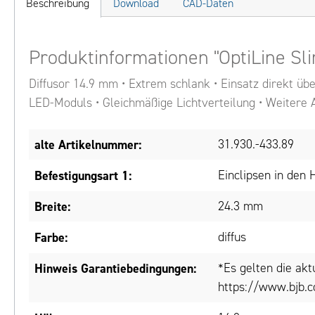
Beschreibung
Download
CAD-Daten
Produktinformationen "OptiLine Sl
Diffusor 14.9 mm • Extrem schlank • Einsatz direkt üb
LED-Moduls • Gleichmäßige Lichtverteilung • Weitere 
alte Artikelnummer:
31.930.-433.89
Befestigungsart 1:
Einclipsen in den 
Breite:
24.3 mm
Farbe:
diffus
Hinweis Garantiebedingungen:
*Es gelten die ak
https://www.bjb.c