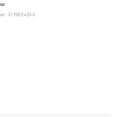
ken
mer:
31.930.E433-0