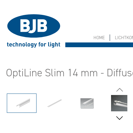
springen
Zur Hauptnavigation springen
HOME
LICHTK
OptiLine Slim 14 mm - Diff
Bildergalerie überspringen