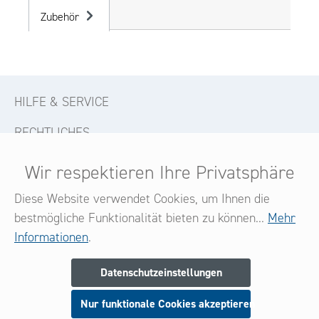
Zubehör
HILFE & SERVICE
RECHTLICHES
KONTAKT
Wir respektieren Ihre Privatsphäre
FOLGE UNS
Diese Website verwendet Cookies, um Ihnen die
bestmögliche Funktionalität bieten zu können...
Mehr
Informationen
.
Newsletter
Datenschutzeinstellungen
Melden Sie sich jetzt zu unserem Newsletter an
Nur funktionale Cookies akzeptieren
und seien Sie stets über neue Produkte und Angebote