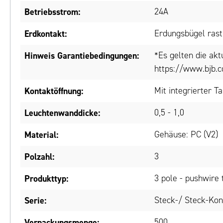
Betriebsstrom:
24A
Erdkontakt:
Erdungsbügel rast
Hinweis Garantiebedingungen:
*Es gelten die ak
https://www.bjb.c
Kontaktöffnung:
Mit integrierter T
Leuchtenwanddicke:
0,5 - 1,0
Material:
Gehäuse: PC (V2)
Polzahl:
3
Produkttyp:
3 pole - pushwire 
Serie:
Steck-/ Steck-Kon
Verpackungsmenge:
500