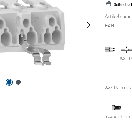
Seite druc
Artikelnum
EAN:
-
0,5 - 1,
0,5 - 1,0 mm²: 
max. ø 1,8 mm