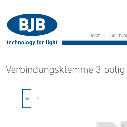
springen
Zur Hauptnavigation springen
HOME
LICHTK
Verbindungsklemme 3-polig
Bildergalerie überspringen