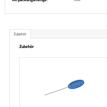
Zubehör
Produktgalerie überspringen
Zubehör