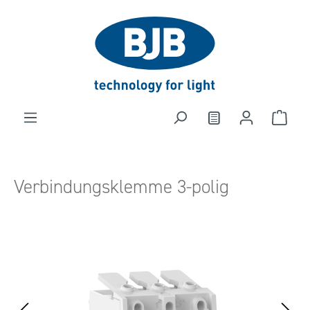
alt springen
Verbindungsklemme 3-polig
Bildergalerie überspringen