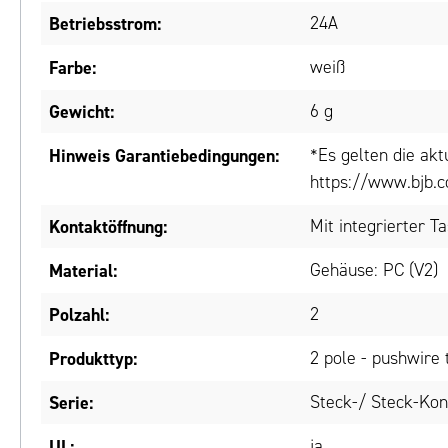
Betriebsstrom:
24A
Farbe:
weiß
Gewicht:
6 g
Hinweis Garantiebedingungen:
*Es gelten die ak
https://www.bjb.c
Kontaktöffnung:
Mit integrierter T
Material:
Gehäuse: PC (V2)
Polzahl:
2
Produkttyp:
2 pole - pushwire 
Serie:
Steck-/ Steck-Kon
UL:
ja