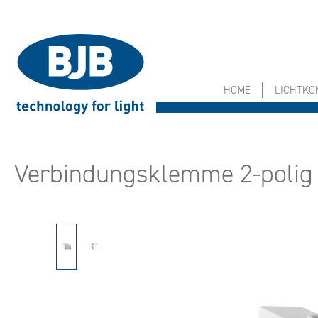
springen
Zur Hauptnavigation springen
HOME
LICHTK
Verbindungsklemme 2-polig
Bildergalerie überspringen