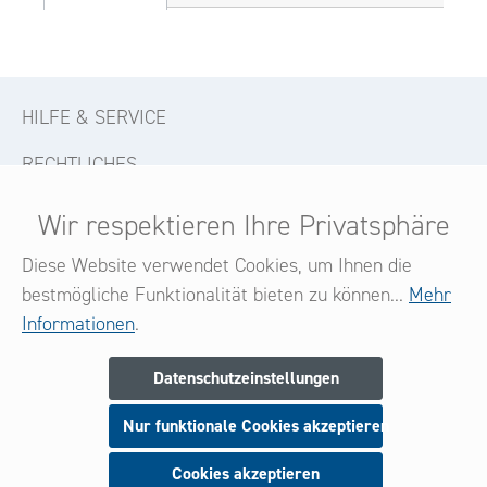
HILFE & SERVICE
RECHTLICHES
KONTAKT
Wir respektieren Ihre Privatsphäre
FOLGE UNS
Diese Website verwendet Cookies, um Ihnen die
bestmögliche Funktionalität bieten zu können...
Mehr
Informationen
.
Newsletter
Datenschutzeinstellungen
Melden Sie sich jetzt zu unserem Newsletter an
Nur funktionale Cookies akzeptieren
und seien Sie stets über neue Produkte und Angebote
informiert.
Cookies akzeptieren