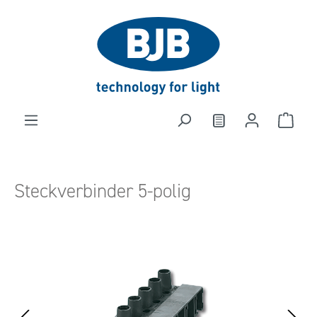
alt springen
Steckverbinder 5-polig
Bildergalerie überspringen