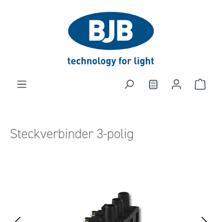
alt springen
Steckverbinder 3-polig
Bildergalerie überspringen