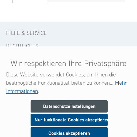
HILFE & SERVICE
RECHTLICHES
KONTAKT
Wir respektieren Ihre Privatsphäre
FOLGE UNS
Diese Website verwendet Cookies, um Ihnen die
bestmögliche Funktionalität bieten zu können...
Mehr
Informationen
.
Newsletter
Datenschutzeinstellungen
Melden Sie sich jetzt zu unserem Newsletter an
Nur funktionale Cookies akzeptieren
und seien Sie stets über neue Produkte und Angebote
informiert.
Cookies akzeptieren