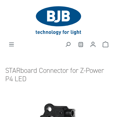
alt springen
STARboard Connector for Z-Power
P4 LED
Bildergalerie überspringen