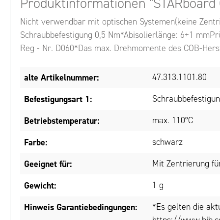
Produktinformationen "STARboard
Nicht verwendbar mit optischen Systemen(keine Zent
Schraubbefestigung 0,5 Nm*Abisolierlänge: 6+1 mmPrüf
Reg - Nr. D060*Das max. Drehmomente des COB-Herste
alte Artikelnummer:
47.313.1101.80
Befestigungsart 1:
Schraubbefestigu
Betriebstemperatur:
max. 110°C
Farbe:
schwarz
Geeignet für:
Mit Zentrierung 
Gewicht:
1 g
Hinweis Garantiebedingungen:
*Es gelten die ak