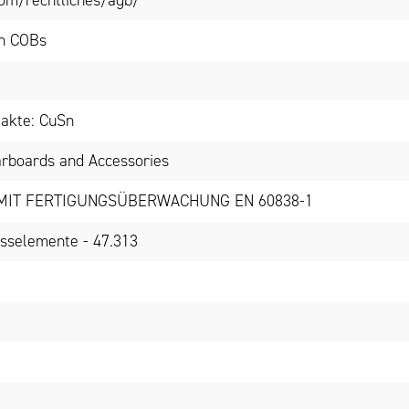
om/rechtliches/agb/
on COBs
akte: CuSn
arboards and Accessories
MIT FERTIGUNGSÜBERWACHUNG EN 60838-1
sselemente - 47.313