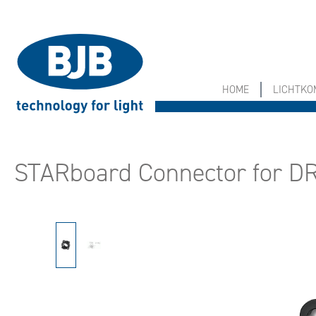
springen
Zur Hauptnavigation springen
HOME
LICHTK
STARboard Connector for D
Bildergalerie überspringen