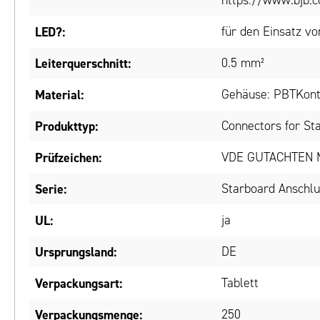
https://www.bjb.c
LED?:
für den Einsatz v
Leiterquerschnitt:
0.5 mm²
Material:
Gehäuse: PBTKont
Produkttyp:
Connectors for St
Prüfzeichen:
VDE GUTACHTEN 
Serie:
Starboard Anschlu
UL:
ja
Ursprungsland:
DE
Verpackungsart:
Tablett
Verpackungsmenge:
250