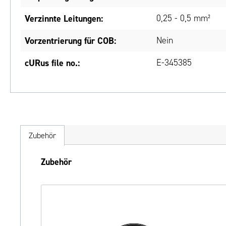
Verzinnte Leitungen:
0,25 - 0,5 mm²
Vorzentrierung für COB:
Nein
cURus file no.:
E-345385
Zubehör
Produktgalerie überspringen
Zubehör