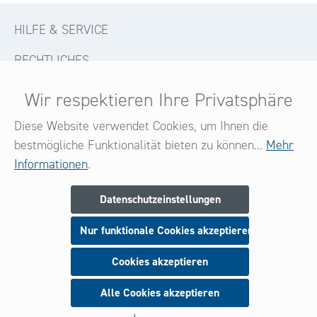
HILFE & SERVICE
RECHTLICHES
KONTAKT
Wir respektieren Ihre Privatsphäre
FOLGE UNS
Diese Website verwendet Cookies, um Ihnen die
bestmögliche Funktionalität bieten zu können...
Mehr
Informationen
.
Newsletter
Datenschutzeinstellungen
Melden Sie sich jetzt zu unserem Newsletter an
Nur funktionale Cookies akzeptieren
und seien Sie stets über neue Produkte und Angebote
informiert.
Cookies akzeptieren
Alle Cookies akzeptieren
Anmeldung