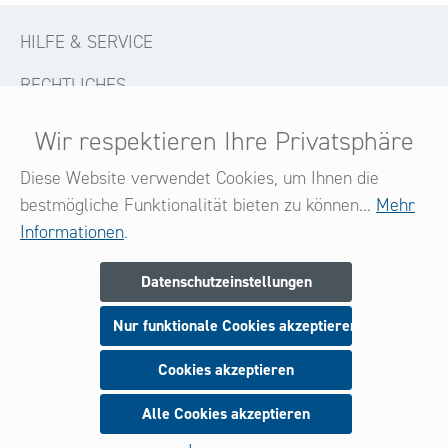
HILFE & SERVICE
RECHTLICHES
KONTAKT
Wir respektieren Ihre Privatsphäre
FOLGE UNS
Diese Website verwendet Cookies, um Ihnen die
bestmögliche Funktionalität bieten zu können...
Mehr
Informationen
.
Newsletter
Datenschutzeinstellungen
Melden Sie sich jetzt zu unserem Newsletter an
Nur funktionale Cookies akzeptieren
und seien Sie stets über neue Produkte und Angebote
informiert.
Cookies akzeptieren
Alle Cookies akzeptieren
Anmeldung