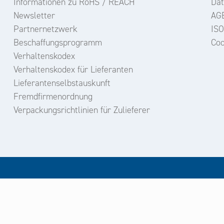
Informationen zu RoHS / REACH
Dat
Newsletter
AG
Partnernetzwerk
ISO
Beschaffungsprogramm
Coo
Verhaltenskodex
Verhaltenskodex für Lieferanten
Lieferantenselbstauskunft
Fremdfirmenordnung
Verpackungsrichtlinien für Zulieferer
un