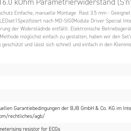
 16.0 kOhm Parametrierwiderstand (S'n'
schutz Einfache, manuelle Montage Rast 3.5 mm - Geeignet 
Dset1Spezifiziert nach MD-SIG(Module Driver Special Inte
ung der Widerstädnde entfällt. Elektronische Betriebsger
ethode möglichst einfach zu gestalten, haben wir den Set’
ng geschützt und lässt sich schnell und einfach in den Klemm
tuellen Garantiebedingungen der BJB GmbH & Co. KG im Inte
om/rechtliches/agb/
meterising resistor for ECGs