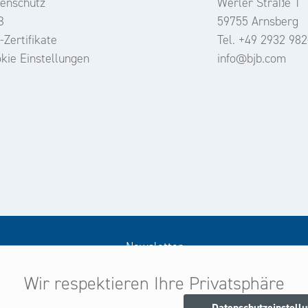
enschutz
Werler Straße 1
B
59755 Arnsberg
-Zertifikate
Tel. +49 2932 982
kie Einstellungen
info@bjb.com
Newsletter
Wir respektieren Ihre Privatsphäre
Melden Sie sich jetzt zu unserem Newsletter an
d seien Sie stets über neue Produkte und Angebote informie
Datenschutzeinstell