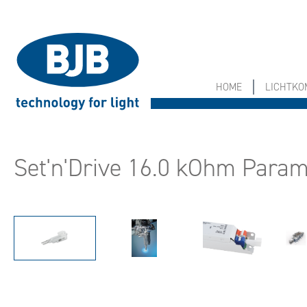
springen
Zur Hauptnavigation springen
HOME
LICHTK
Set'n'Drive 16.0 kOhm Param
Bildergalerie überspringen