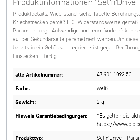
Produktinformationen "Set'n'Drive
Produktdetails: Widerstand: siehe Tabelle Berührungs
Kriechstrecken gemäß IEC Widerstandswerte gemäß LE
Paramtrierung Aufwendige und teure Vorkonfektionier
auf der Sekundärseite parametriert werden.Um diese M
bereits in ein Gehäuse integriert - ist gegen Berühru
Einstecken – fertig.
alte Artikelnummer:
47.901.1092.50
Farbe:
weiß
Gewicht:
2 g
Hinweis Garantiebedingungen:
*Es gelten die ak
https://www.bjb.c
Produkttyp:
Set'n'Drive - Para