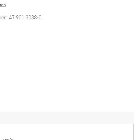
ken
mer:
47.901.3038-0