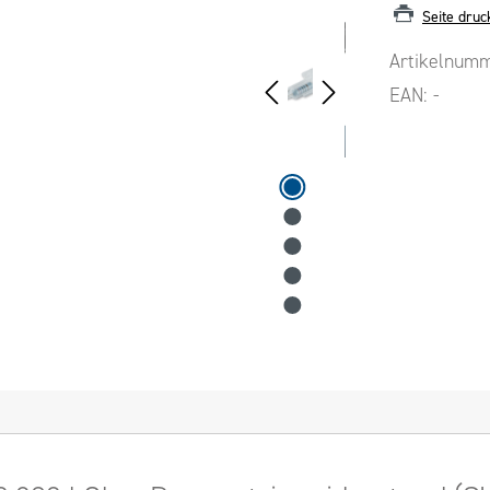
Seite druc
Artikelnum
EAN:
-