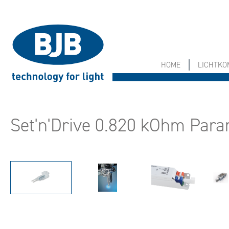
springen
Zur Hauptnavigation springen
HOME
LICHTK
Set'n'Drive 0.820 kOhm Para
Bildergalerie überspringen