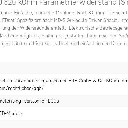
 0.820 kOhm Parametrierwiderstand (S'n
schutz Einfache, manuelle Montage Rast 3.5 mm - Geeignet 
Dset1Spezifiziert nach MD-SIG(Module Driver Special Inte
ung der Widerstädnde entfällt. Elektronische Betriebsger
ethode möglichst einfach zu gestalten, haben wir den Set’
ng geschützt und lässt sich schnell und einfach in den Klemm
tuellen Garantiebedingungen der BJB GmbH & Co. KG im Inte
om/rechtliches/agb/
meterising resistor for ECGs
LED-Module