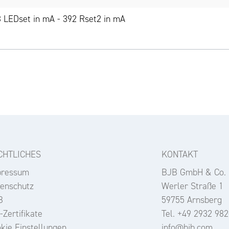
 LEDset in mA - 392 Rset2 in mA
CHTLICHES
KONTAKT
pressum
BJB GmbH & Co.
enschutz
Werler Straße 1
B
59755 Arnsberg
-Zertifikate
Tel. +49 2932 982
kie Einstellungen
info@bjb.com