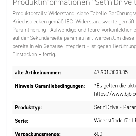
Produktinformationen "Set'n'Drive
Produktdetails: Widerstand: siehe Tabelle Berührungs
Kriechstrecken gemäß IEC Widerstandswerte gemäß LE
Paramtrierung Aufwendige und teure Vorkonfektionier
auf der Sekundärseite parametriert werden.Um diese M
bereits in ein Gehäuse integriert - ist gegen Berühru
Einstecken – fertig.
alte Artikelnummer:
47.901.3038.85
Hinweis Garantiebedingungen:
*Es gelten die ak
https://www.bjb.c
Produkttyp:
Set'n'Drive - Para
Serie:
Widerstände für 
Verpackungsmenge:
600