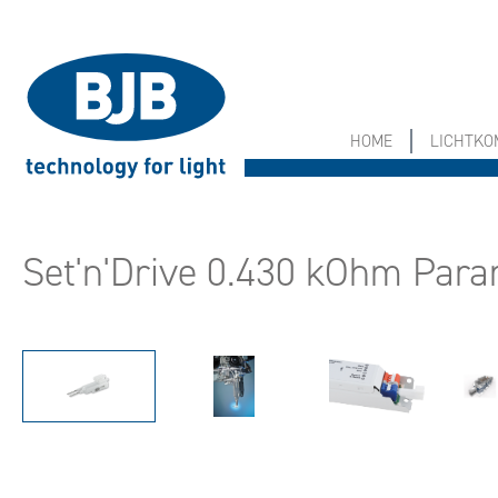
springen
Zur Hauptnavigation springen
HOME
LICHTK
Set'n'Drive 0.430 kOhm Para
Bildergalerie überspringen