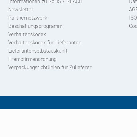
Informationen zu RoHS / REACH
Dat
Newsletter
AG
Partnernetzwerk
ISO
Beschaffungsprogramm
Coo
Verhaltenskodex
Verhaltenskodex für Lieferanten
Lieferantenselbstauskunft
Fremdfirmenordnung
Verpackungsrichtlinien für Zulieferer
un