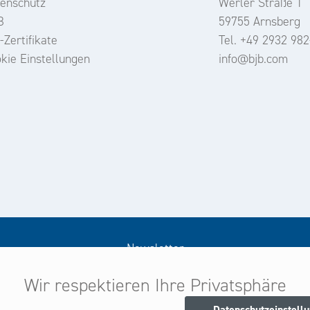
enschutz
Werler Straße 1
B
59755 Arnsberg
-Zertifikate
Tel. +49 2932 982
kie Einstellungen
info@bjb.com
Newsletter
Wir respektieren Ihre Privatsphäre
Melden Sie sich jetzt zu unserem Newsletter an
d seien Sie stets über neue Produkte und Angebote informie
Datenschutzeinstell