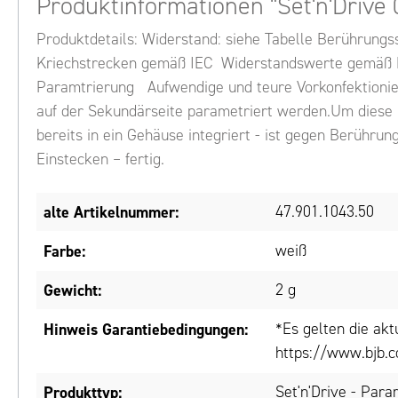
Produktinformationen "Set'n'Drive
Produktdetails: Widerstand: siehe Tabelle Berührungs
Kriechstrecken gemäß IEC Widerstandswerte gemäß LE
Paramtrierung Aufwendige und teure Vorkonfektionier
auf der Sekundärseite parametriert werden.Um diese M
bereits in ein Gehäuse integriert - ist gegen Berühru
Einstecken – fertig.
alte Artikelnummer:
47.901.1043.50
Farbe:
weiß
Gewicht:
2 g
Hinweis Garantiebedingungen:
*Es gelten die ak
https://www.bjb.c
Produkttyp:
Set'n'Drive - Para