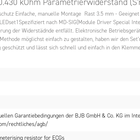
 0.430 kOhm Parametrierwiderstand (S'n
schutz Einfache, manuelle Montage Rast 3.5 mm - Geeignet 
Dset1Spezifiziert nach MD-SIG(Module Driver Special Inte
ung der Widerstädnde entfällt. Elektronische Betriebsger
ethode möglichst einfach zu gestalten, haben wir den Set’
ng geschützt und lässt sich schnell und einfach in den Klemm
tuellen Garantiebedingungen der BJB GmbH & Co. KG im Inte
om/rechtliches/agb/
meterising resistor for ECGs