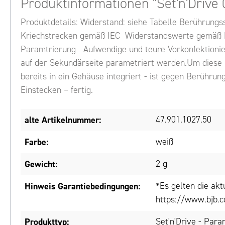
Produktinformationen "Set'n'Drive
Produktdetails: Widerstand: siehe Tabelle Berührungs
Kriechstrecken gemäß IEC Widerstandswerte gemäß LE
Paramtrierung Aufwendige und teure Vorkonfektionier
auf der Sekundärseite parametriert werden.Um diese M
bereits in ein Gehäuse integriert - ist gegen Berühru
Einstecken – fertig.
alte Artikelnummer:
47.901.1027.50
Farbe:
weiß
Gewicht:
2 g
Hinweis Garantiebedingungen:
*Es gelten die ak
https://www.bjb.c
Produkttyp:
Set'n'Drive - Para