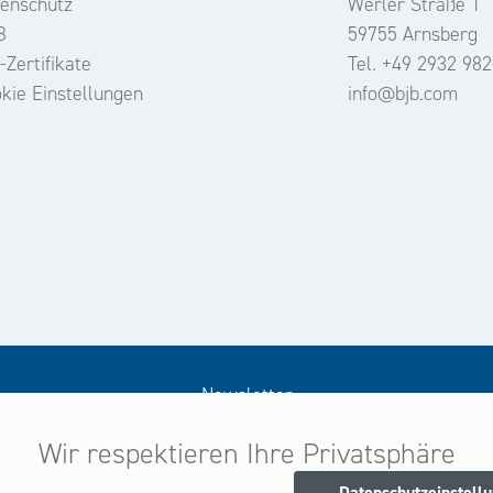
enschutz
Werler Straße 1
B
59755 Arnsberg
-Zertifikate
Tel. +49 2932 982
kie Einstellungen
info@bjb.com
Newsletter
Wir respektieren Ihre Privatsphäre
Melden Sie sich jetzt zu unserem Newsletter an
d seien Sie stets über neue Produkte und Angebote informie
Datenschutzeinstell