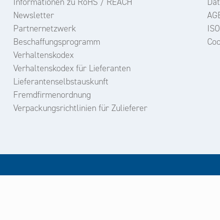
Informationen zu RoHS / REACH
Dat
Newsletter
AG
Partnernetzwerk
ISO
Beschaffungsprogramm
Coo
Verhaltenskodex
Verhaltenskodex für Lieferanten
Lieferantenselbstauskunft
Fremdfirmenordnung
Verpackungsrichtlinien für Zulieferer
un