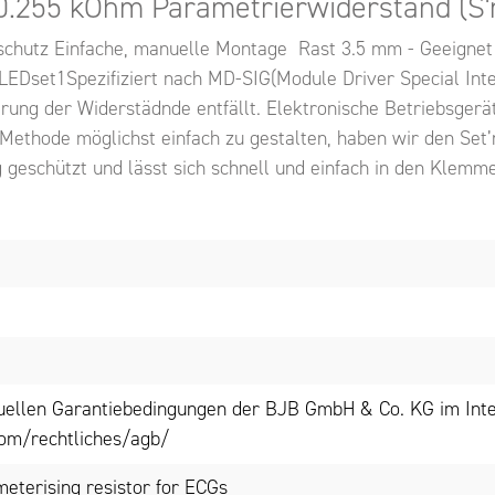
 0.255 kOhm Parametrierwiderstand (S'n
schutz Einfache, manuelle Montage Rast 3.5 mm - Geeignet 
Dset1Spezifiziert nach MD-SIG(Module Driver Special Inte
ung der Widerstädnde entfällt. Elektronische Betriebsger
ethode möglichst einfach zu gestalten, haben wir den Set’
ng geschützt und lässt sich schnell und einfach in den Klemm
tuellen Garantiebedingungen der BJB GmbH & Co. KG im Inte
om/rechtliches/agb/
meterising resistor for ECGs