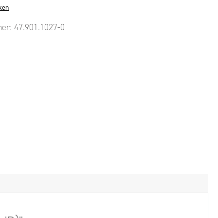
ken
mer:
47.901.1027-0