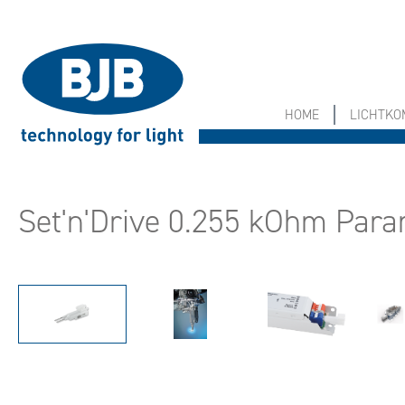
springen
Zur Hauptnavigation springen
HOME
LICHTK
Set'n'Drive 0.255 kOhm Para
Bildergalerie überspringen