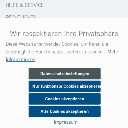
HILFE & SERVICE
RECHTLICHES
KONTAKT
Wir respektieren Ihre Privatsphäre
FOLGE UNS
Diese Website verwendet Cookies, um Ihnen die
bestmögliche Funktionalität bieten zu können...
Mehr
Informationen
.
Newsletter
Datenschutzeinstellungen
Melden Sie sich jetzt zu unserem Newsletter an
Nur funktionale Cookies akzeptieren
und seien Sie stets über neue Produkte und Angebote
informiert.
Cookies akzeptieren
Alle Cookies akzeptieren
Anmeldung
- Impressum