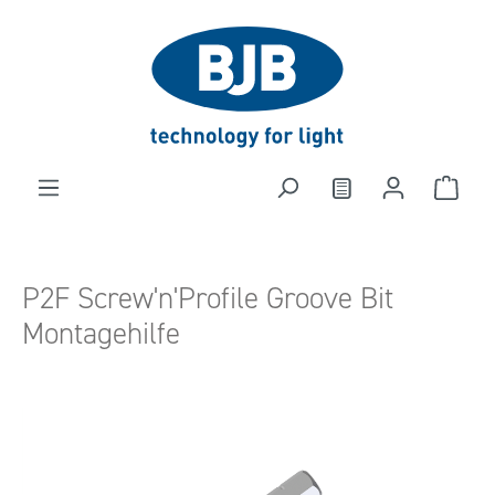
alt springen
P2F Screw'n'Profile Groove Bit
Montagehilfe
Bildergalerie überspringen