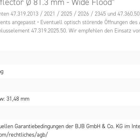
flector Ø 81.3 mm - Wide Flood"
nten 47.319.2013 / 2021 / 2025 / 2026 / 2345 und 47.360.501
ents angepasst • Eventuell optisch störende Öffnungen des
lusselement 47.319.2025.50. Wir empfehlen den Einsatz von
ng
low: 31,48 mm
tuellen Garantiebedingungen der BJB GmbH & Co. KG im Inte
om/rechtliches/agb/