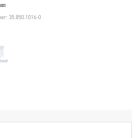
ken
mer:
35.850.1016-0
lood