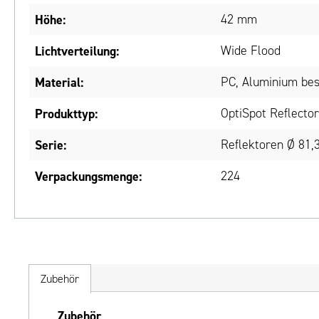
Höhe:
42 mm
Lichtverteilung:
Wide Flood
Material:
PC, Aluminium bes
Produkttyp:
OptiSpot Reflecto
Serie:
Reflektoren Ø 81
Verpackungsmenge:
224
Zubehör
Produktgalerie überspringen
Zubehör