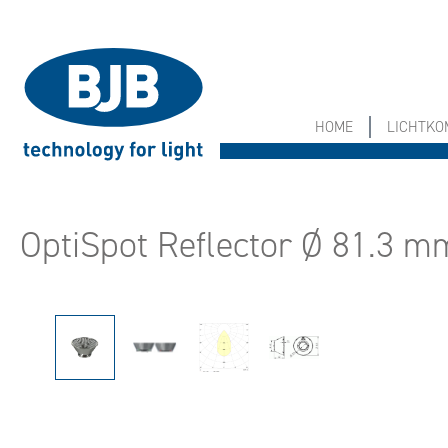
springen
Zur Hauptnavigation springen
HOME
LICHTK
OptiSpot Reflector Ø 81.3 m
Bildergalerie überspringen