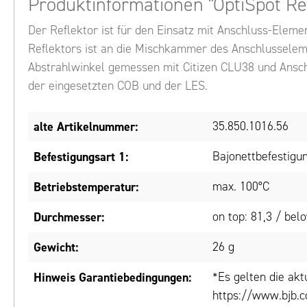
Produktinformationen "OptiSpot Re
Der Reflektor ist für den Einsatz mit Anschluss-Eleme
Reflektors ist an die Mischkammer des Anschlusselem
Abstrahlwinkel gemessen mit Citizen CLU38 und Ansch
der eingesetzten COB und der LES.
alte Artikelnummer:
35.850.1016.56
Befestigungsart 1:
Bajonettbefestigu
Betriebstemperatur:
max. 100°C
Durchmesser:
on top: 81,3 / be
Gewicht:
26 g
Hinweis Garantiebedingungen:
*Es gelten die ak
https://www.bjb.c