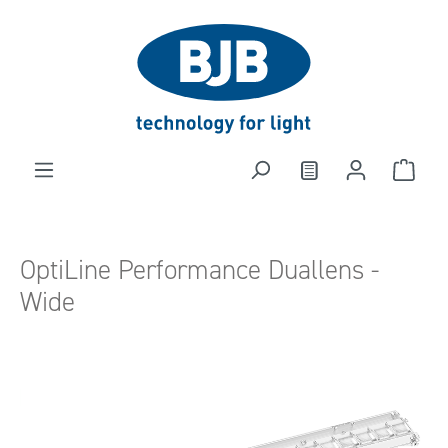
alt springen
OptiLine Performance Duallens -
Wide
Bildergalerie überspringen