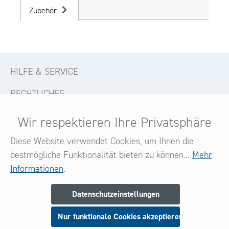
Zubehör
HILFE & SERVICE
RECHTLICHES
KONTAKT
Wir respektieren Ihre Privatsphäre
FOLGE UNS
Diese Website verwendet Cookies, um Ihnen die
bestmögliche Funktionalität bieten zu können...
Mehr
Informationen
.
Newsletter
Datenschutzeinstellungen
Melden Sie sich jetzt zu unserem Newsletter an
Nur funktionale Cookies akzeptieren
und seien Sie stets über neue Produkte und Angebote