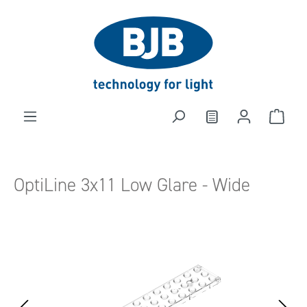
alt springen
OptiLine 3x11 Low Glare - Wide
Bildergalerie überspringen