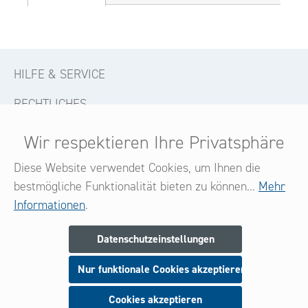
HILFE & SERVICE
RECHTLICHES
KONTAKT
Wir respektieren Ihre Privatsphäre
FOLGE UNS
Diese Website verwendet Cookies, um Ihnen die
bestmögliche Funktionalität bieten zu können...
Mehr
Informationen
.
Newsletter
Datenschutzeinstellungen
Melden Sie sich jetzt zu unserem Newsletter an
Nur funktionale Cookies akzeptieren
und seien Sie stets über neue Produkte und Angebote
informiert.
Cookies akzeptieren