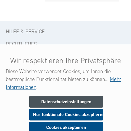
HILFE & SERVICE
RECHTLICHES
KONTAKT
Wir respektieren Ihre Privatsphäre
FOLGE UNS
Diese Website verwendet Cookies, um Ihnen die
bestmögliche Funktionalität bieten zu können...
Mehr
Informationen
.
Newsletter
Datenschutzeinstellungen
Melden Sie sich jetzt zu unserem Newsletter an
Nur funktionale Cookies akzeptieren
und seien Sie stets über neue Produkte und Angebote
informiert.
Cookies akzeptieren