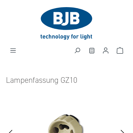
alt springen
Lampenfassung GZ10
Bildergalerie überspringen