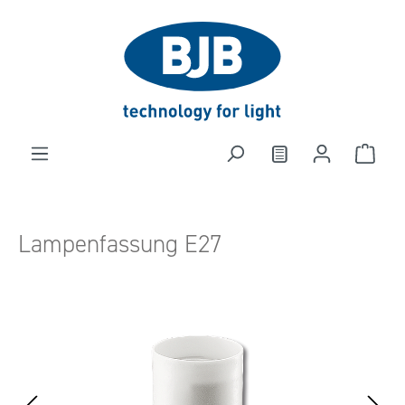
alt springen
Lampenfassung E27
Bildergalerie überspringen