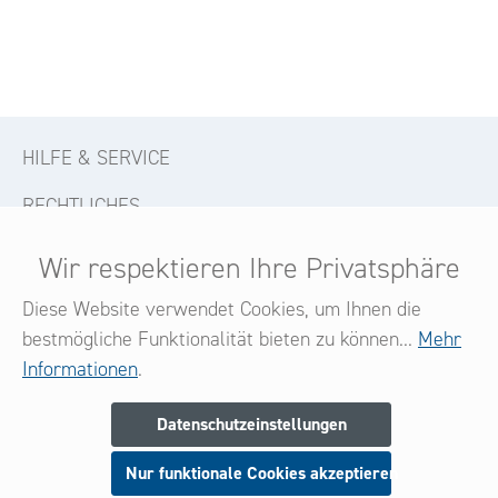
HILFE & SERVICE
RECHTLICHES
KONTAKT
Wir respektieren Ihre Privatsphäre
FOLGE UNS
Diese Website verwendet Cookies, um Ihnen die
bestmögliche Funktionalität bieten zu können...
Mehr
Informationen
.
Newsletter
Datenschutzeinstellungen
Melden Sie sich jetzt zu unserem Newsletter an
Nur funktionale Cookies akzeptieren
und seien Sie stets über neue Produkte und Angebote