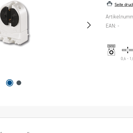
Seite druc
Artikelnum
EAN:
-
0,6 - 1,