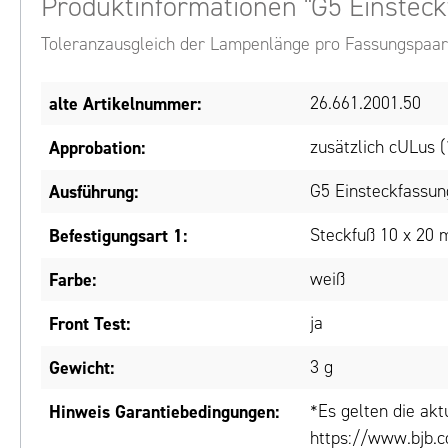
Produktinformationen "G5 Einstec
Toleranzausgleich der Lampenlänge pro Fassungspaa
alte Artikelnummer:
26.661.2001.50
Approbation:
zusätzlich cULus 
Ausführung:
G5 Einsteckfassu
Befestigungsart 1:
Steckfuß 10 x 20
Farbe:
weiß
Front Test:
ja
Gewicht:
3 g
Hinweis Garantiebedingungen:
*Es gelten die ak
https://www.bjb.c