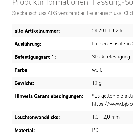
Produktinformationen "Fassung-So
Steckanschluss ADS verdrahtbar Federanschluss "Clic
alte Artikelnummer:
28.701.1102.51
Ausführung:
für den Einsatz i
Befestigungsart 1:
Steckbefestigung
Farbe:
weiß
Gewicht:
10 g
Hinweis Garantiebedingungen:
*Es gelten die ak
https://www.bjb.c
Leuchtenwanddicke:
1,0 - 2,0 mm
Material:
PC