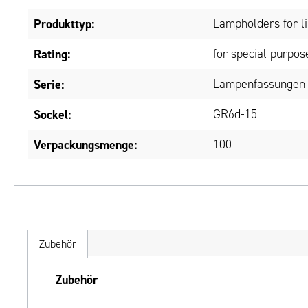
Produkttyp:
Lampholders for l
Rating:
for special purpos
Serie:
Lampenfassungen 
Sockel:
GR6d-15
Verpackungsmenge:
100
Zubehör
Produktgalerie überspringen
Zubehör