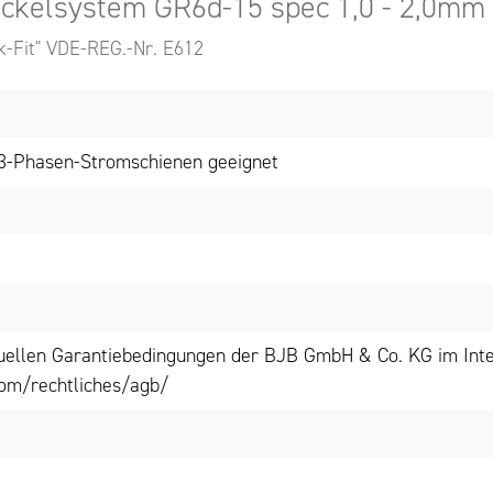
ckelsystem GR6d-15 spec 1,0 - 2,0mm 
k-Fit" VDE-REG.-Nr. E612
n 3-Phasen-Stromschienen geeignet
tuellen Garantiebedingungen der BJB GmbH & Co. KG im Inte
om/rechtliches/agb/