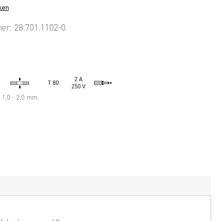
ken
mer:
28.701.1102-0
1,0 - 2,0 mm