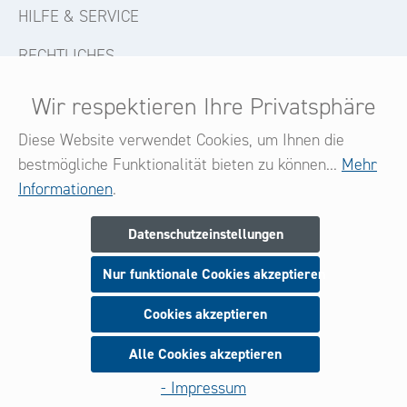
HILFE & SERVICE
RECHTLICHES
KONTAKT
Wir respektieren Ihre Privatsphäre
FOLGE UNS
Diese Website verwendet Cookies, um Ihnen die
bestmögliche Funktionalität bieten zu können...
Mehr
Informationen
.
Newsletter
Datenschutzeinstellungen
Melden Sie sich jetzt zu unserem Newsletter an
Nur funktionale Cookies akzeptieren
und seien Sie stets über neue Produkte und Angebote
informiert.
Cookies akzeptieren
Alle Cookies akzeptieren
Anmeldung
- Impressum