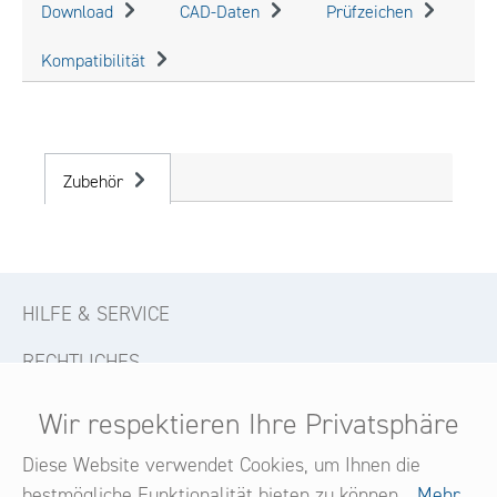
Download
CAD-Daten
Prüfzeichen
Kompatibilität
Zubehör
HILFE & SERVICE
RECHTLICHES
KONTAKT
Wir respektieren Ihre Privatsphäre
FOLGE UNS
Diese Website verwendet Cookies, um Ihnen die
bestmögliche Funktionalität bieten zu können...
Mehr