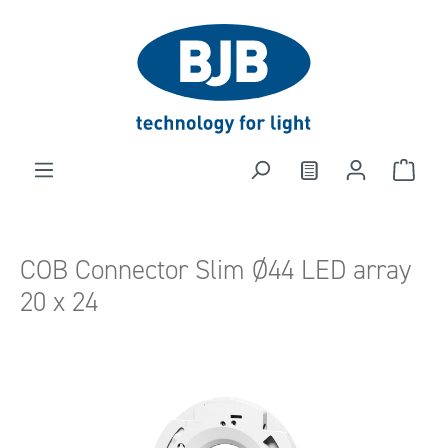
alt springen
COB Connector Slim Ø44 LED array
20 x 24
Bildergalerie überspringen