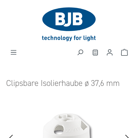
alt springen
Clipsbare Isolierhaube ø 37,6 mm
Bildergalerie überspringen