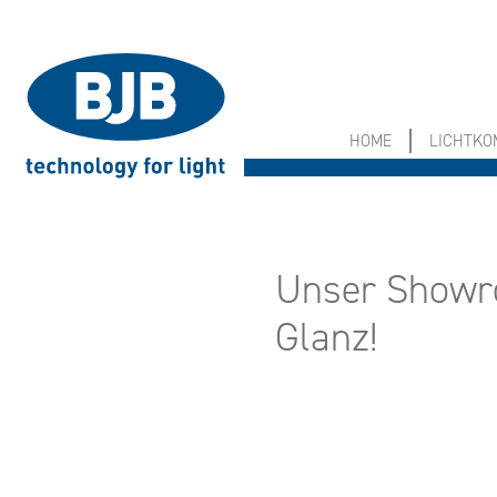
springen
Zur Hauptnavigation springen
HOME
LICHTK
Unser Showr
Glanz!