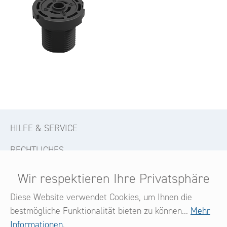
HILFE & SERVICE
RECHTLICHES
KONTAKT
Wir respektieren Ihre Privatsphäre
FOLGE UNS
Diese Website verwendet Cookies, um Ihnen die
bestmögliche Funktionalität bieten zu können...
Mehr
Informationen
.