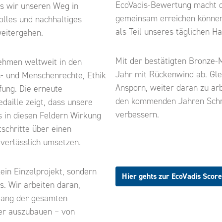
EcoVadis-Bewertung macht d
ss wir unseren Weg in
gemeinsam erreichen können
lles und nachhaltiges
als Teil unseres täglichen H
eitergehen.
Mit der bestätigten Bronze-M
ehmen weltweit in den
Jahr mit Rückenwind ab. Gleic
- und Menschenrechte, Ethik
Ansporn, weiter daran zu arb
fung. Die erneute
den kommenden Jahren Schrit
daille zeigt, dass unsere
verbessern.
in diesen Feldern Wirkung
tschritte über einen
verlässlich umsetzen.
kein Einzelprojekt, sondern
Hier gehts zur EcoVadis Score
s. Wir arbeiten daran,
lang der gesamten
er auszubauen – von