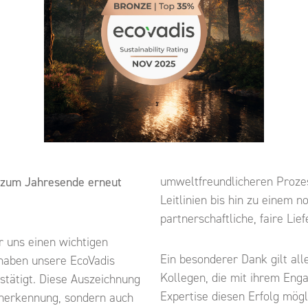
umweltfreundlicheren Prozes
 zum Jahresende erneut
Leitlinien bis hin zu einem 
partnerschaftliche, faire Lief
r uns einen wichtigen
Ein besonderer Dank gilt all
 haben unsere EcoVadis
Kollegen, die mit ihrem Eng
stätigt. Diese Auszeichnung
Expertise diesen Erfolg mög
 Anerkennung, sondern auch