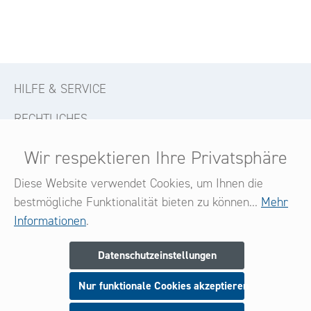
HILFE & SERVICE
RECHTLICHES
KONTAKT
Wir respektieren Ihre Privatsphäre
FOLGE UNS
Diese Website verwendet Cookies, um Ihnen die
bestmögliche Funktionalität bieten zu können...
Mehr
Informationen
.
Newsletter
Datenschutzeinstellungen
Melden Sie sich jetzt zu unserem Newsletter an
Nur funktionale Cookies akzeptieren
und seien Sie stets über neue Produkte und Angebote