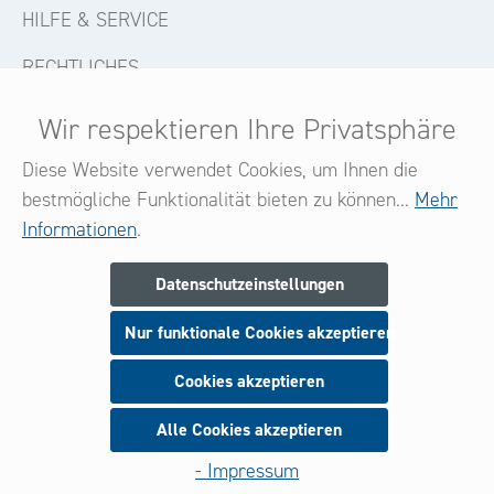
HILFE & SERVICE
RECHTLICHES
KONTAKT
Wir respektieren Ihre Privatsphäre
FOLGE UNS
Diese Website verwendet Cookies, um Ihnen die
bestmögliche Funktionalität bieten zu können...
Mehr
Informationen
.
Newsletter
Datenschutzeinstellungen
Melden Sie sich jetzt zu unserem Newsletter an
Nur funktionale Cookies akzeptieren
und seien Sie stets über neue Produkte und Angebote
informiert.
Cookies akzeptieren
Alle Cookies akzeptieren
Anmeldung
- Impressum