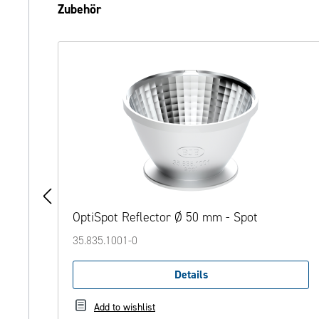
Produktgalerie überspringen
Zubehör
od
OptiSpot Reflector Ø 50 mm - Spot
35.835.1001-0
Details
Add to wishlist