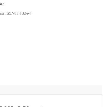
ken
mer:
35.908.1004-1