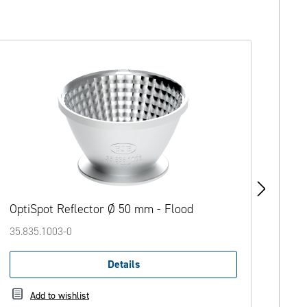
OptiSpot Reflector Ø 50 mm - Flood
Opt
35.835.1003-0
35.8
Details
Add to wishlist