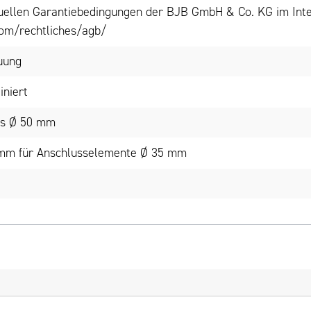
tuellen Garantiebedingungen der BJB GmbH & Co. KG im Inte
om/rechtliches/agb/
euung
iniert
rs Ø 50 mm
 mm für Anschlusselemente Ø 35 mm